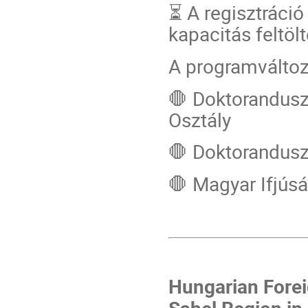
⏳ A regisztráció 
kapacitás feltöl
A programváltozá
🛑 Doktorandus
Osztály
🛑 Doktorandus
🛑 Magyar Ifjúsá
Hungarian Forei