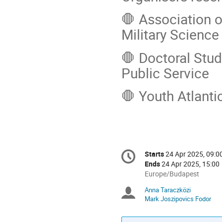
🛑 Association 
Military Science
🛑 Doctoral Stud
Public Service
🛑 Youth Atlanti
Conference
Starts
24 Apr 2025, 09:0
Date/Time
information
Ends
24 Apr 2025, 15:00
All
Europe/Budapest
times
Anna Taraczközi
Chairpersons
are
Mark Joszipovics Fodor
in
Europe/Budapest