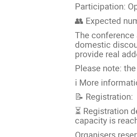
Participation: Op
👥 Expected num
The conference a
domestic discour
provide real add
Please note: the
ℹ️ More informat
📝 Registration:
⏳ Registration de
capacity is reac
Organisers rese