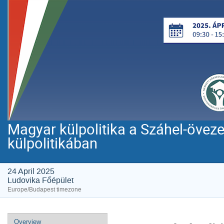
Magyar külpolitika a Száhel-övez
külpolitikában
24 April 2025
Ludovika Főépület
Europe/Budapest timezone
Event
Overview