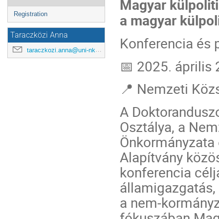
Magyar külpolit
menu
Registration
a magyar külpol
Taraczközi Anna
Konferencia és p
taraczkozi.anna@uni-nke.hu
📅 2025. április 
📍 Nemzeti Közs
A Doktorandusz
Osztálya, a Nem
Önkormányzata é
Alapítvány közö
konferencia cél
államigazgatás, 
a nem-kormányza
fókuszában Magy