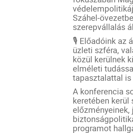
védelempolitikáj
Száhel-övezetbe
szerepvállalás ál
🎙️ Előadóink az
üzleti szféra, v
közül kerülnek 
elméleti tudássa
tapasztalattal i
A konferencia s
keretében kerül 
előzményeinek, j
biztonságpoliti
programot hallga