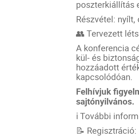
poszterkiállítás e
Részvétel: nyílt,
👥 Tervezett lét
A konferencia cé
kül- és biztonsá
hozzáadott érté
kapcsolódóan.
Felhívjuk figye
sajtónyilvános.
ℹ️ További infor
📝 Regisztráció: