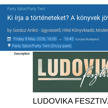
Party Sátor/Party Tent
Ki írja a történeteket? A könyvek j
by
Gorácz Anikó - ügyvezető, Hitel Könyvkiadó
,
Moderá
Friday 8 May 2026, 16:00
→
16:45
Europe/Budapest
Party Sátor/Party Tent (Orczy-park)
Description
LUDOVIKA FESZTIVÁ