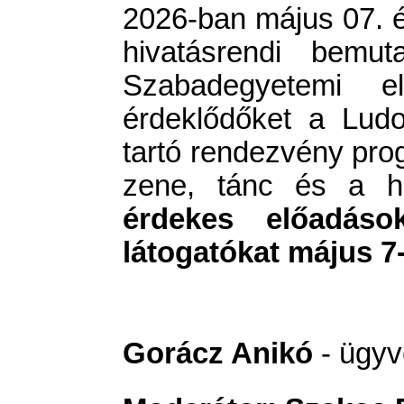
2026-ban május 07. és
hivatásrendi bemut
Szabadegyetemi 
érdeklődőket a Lud
tartó rendezvény pro
zene, tánc és a hi
érdekes előadások
látogatókat május 7-
Gorácz Anikó
- ügyv