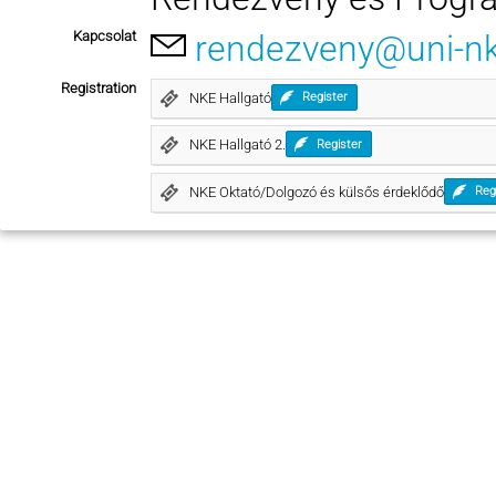
Kapcsolat
rendezveny@uni-n
Registration
NKE Hallgató
Register
NKE Hallgató 2.
Register
NKE Oktató/Dolgozó és külsős érdeklődő
Reg