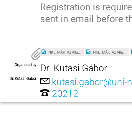
Registration is requir
sent in email before 
NKE_MÁK_Az Államháztartás fenntarthatósága_EN.jpg
NKE_MÁK_Az Államháztartás fenntarthatósága_HUN.jpg
Organised by
Dr. Kutasi Gábor
Dr. Kutasi Gábor
kutasi.gabor@uni-
20212