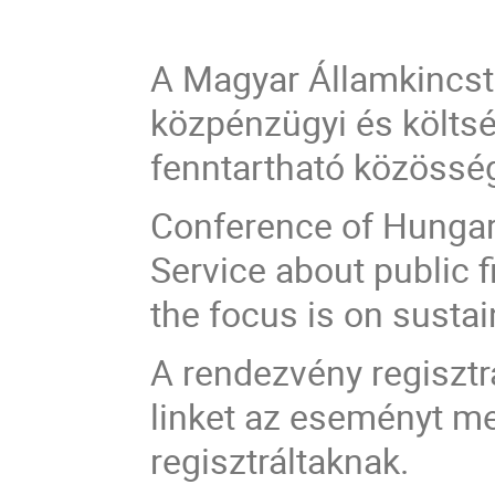
A Magyar Államkincst
közpénzügyi és költsé
fenntartható közösség
Conference of Hungari
Service about public 
the focus is on sustai
A rendezvény regisztr
linket az eseményt m
regisztráltaknak.