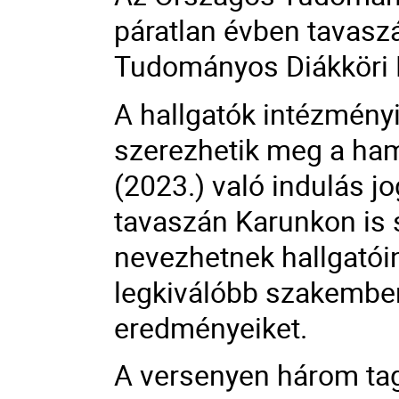
páratlan évben tavasz
Tudományos Diákköri 
A hallgatók intézmény
szerezhetik meg a ham
(2023.) való indulás j
tavaszán Karunkon is
nevezhetnek hallgatóin
legkiválóbb szakembere
eredményeiket.
A versenyen három tag