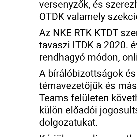
versenyzők, és szerezh
OTDK valamely szekci
Az NKE RTK KTDT szer
tavaszi ITDK a 2020. 
rendhagyó módon, onl
A bírálóbizottságok és 
témavezetőjük és más 
Teams felületen követ
külön előadói jogosult
dolgozatukat.