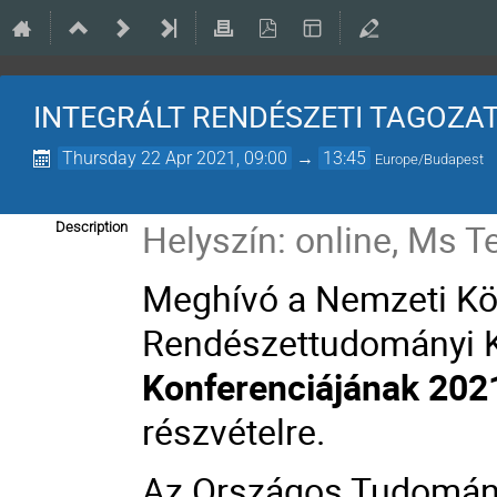
INTEGRÁLT RENDÉSZETI TAGOZA
Thursday 22 Apr 2021, 09:00
→
13:45
Europe/Budapest
Helyszín:
online, Ms 
Description
Meghívó a Nemzeti Kö
Rendészettudományi 
Konferenciájának 2021.
részvételre.
Az Országos Tudomány