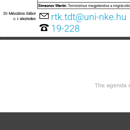
Simeonov Martin
: Terrorizmus megjelenése a migráció
Dr. Mészáros Gábor
rtk.tdt@uni-nke.hu
c. r. alezredes
19-228
The agenda o