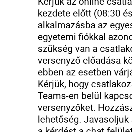
Kérjük az online csatl
kezdete előtt (08:30 é
alkalmazásba az egyes 
egyetemi fiókkal azon
szükség van a csatlak
versenyző előadása köz
ebben az esetben várj
Kérjük, hogy csatlako
Teams-en belül kapcsol
versenyzőket. Hozzász
lehetőség. Javasoljuk 
a kérdést a chat felület