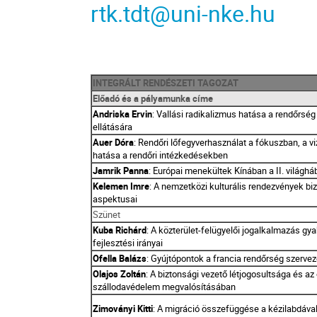
rtk.tdt@uni-nke.hu
INTEGRÁLT RENDÉSZETI TAGOZAT
Előadó és a pályamunka címe
Andriska Ervin
: Vallási radikalizmus hatása a rendőrsé
ellátására
Auer Dóra
: Rendőri lőfegyverhasználat a fókuszban, a vi
hatása a rendőri intézkedésekben
Jamrik Panna
: Európai menekültek Kínában a II. világháb
Kelemen Imre
: A nemzetközi kulturális rendezvények b
aspektusai
Szünet
Kuba Richárd
: A közterület-felügyelői jogalkalmazás gy
fejlesztési irányai
Ofella Balázs
: Gyújtópontok a francia rendőrség szerve
Olajos Zoltán
: A biztonsági vezető létjogosultsága és az
szállodavédelem megvalósításában
Zimoványi Kitti
: A migráció összefüggése a kézilabdáva