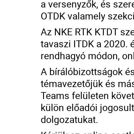
a versenyzők, és szer
OTDK valamely szekci
Az NKE RTK KTDT sze
tavaszi ITDK a 2020. 
rendhagyó módon, onl
A bírálóbizottságok és
témavezetőjük és más
Teams felületen köve
külön előadói jogosul
dolgozatukat.