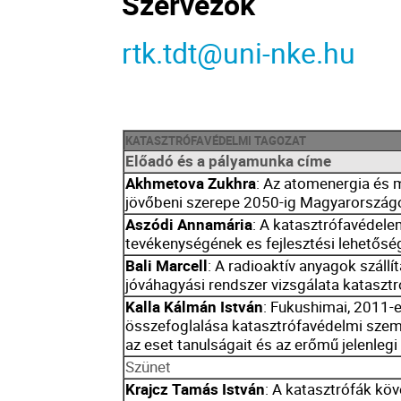
Szervezők
rtk.tdt@uni-nke.hu
KATASZTRÓFAVÉDELMI TAGOZAT
Előadó és a pályamunka címe
Akhmetova Zukhra
: Az atomenergia és 
jövőbeni szerepe 2050-ig Magyarország
Aszódi Annamária
: A katasztrófavédel
tevékenységének es fejlesztési lehetős
Bali Marcell
: A radioaktív anyagok száll
jóváhagyási rendszer vizsgálata katasz
Kalla Kálmán István
: Fukushimai, 2011
összefoglalása katasztrófavédelmi szem
az eset tanulságait és az erőmű jelenlegi
Szünet
Krajcz Tamás István
: A katasztrófák k