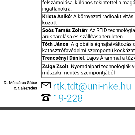
felszámolása, különös tekintettel a mag
ingatlanokra.
Krista Anikó
: A környezeti radioaktivit
között
Soós Tamás Zoltán
: Az RFID technológi
áruk tárolása és szállítása területén
Tóth János
: A globális éghajlatváltozás
katasztrófavédelmi szempontú kockázata
Trencsényi Dániel
: Lajos Árammal a tűz 
Zsiga Zsolt
: Nyomdaipari technológiák v
műszaki mentés szempontjából
Dr. Mészáros Gábor
rtk.tdt@uni-nke.hu
c. r. alezredes
19-228