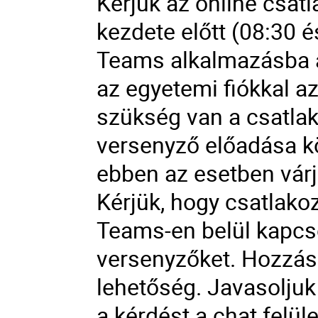
Kérjük az online csat
kezdete előtt (08:30 é
Teams alkalmazásba az
az egyetemi fiókkal 
szükség van a csatla
versenyző előadása kö
ebben az esetben vár
Kérjük, hogy csatlako
Teams-en belül kapcso
versenyzőket. Hozzász
lehetőség. Javasoljuk
a kérdést a chat felület