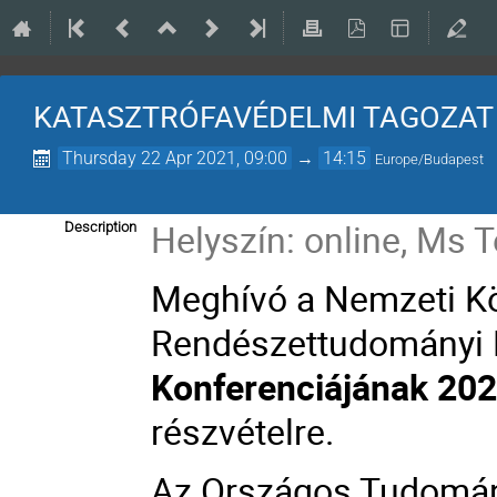
KATASZTRÓFAVÉDELMI TAGOZAT
Thursday 22 Apr 2021, 09:00
→
14:15
Europe/Budapest
Helyszín:
online, Ms 
Description
Meghívó a Nemzeti Kö
Rendészettudományi
Konferenciájának 2021
részvételre.
Az Országos Tudomán