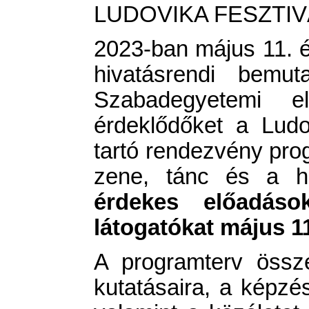
LUDOVIKA FESZTIVÁ
2023-ban május 11. és
hivatásrendi bemut
Szabadegyetemi 
érdeklődőket a Lud
tartó rendezvény pro
zene, tánc és a hi
érdekes előadások
látogatókat május 1
A programterv össze
kutatásaira, a képzé