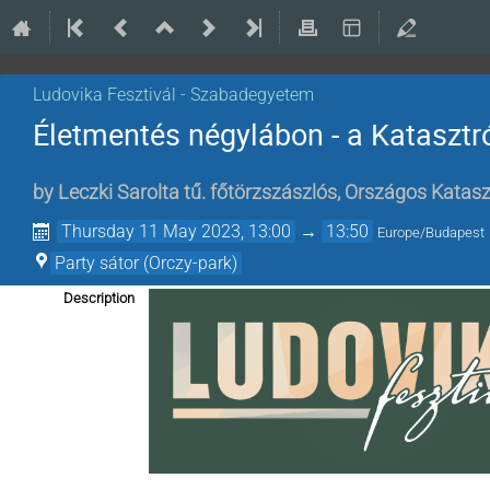
Ludovika Fesztivál - Szabadegyetem
Életmentés négylábon - a Kataszt
by
Leczki Sarolta tű. főtörzszászlós, Országos Kata
Thursday 11 May 2023, 13:00
→
13:50
Europe/Budapest
Party sátor (Orczy-park)
Description