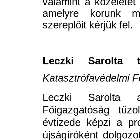
valamint a közéletet 
amelyre korunk m
szereplőit kérjük fel.
Leczki Sarolta t
Katasztrófavédelmi 
Leczki Sarolta a
Főigazgatóság tűzo
évtizede képzi a pr
újságíróként dolgoz