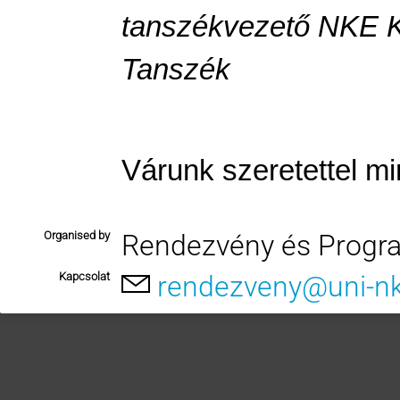
tanszékvezető
NKE KV
Tanszék
Várunk szeretettel mi
Organised by
Rendezvény és Progr
Kapcsolat
rendezveny@uni-n