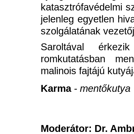
katasztrófavédelmi 
jelenleg egyetlen hiv
szolgálatának vezetőj
Saroltával érke
romkutatásban ment
malinois fajtájú kutyá
Karma
- mentőkutya
Moderátor:
Dr. Ambr