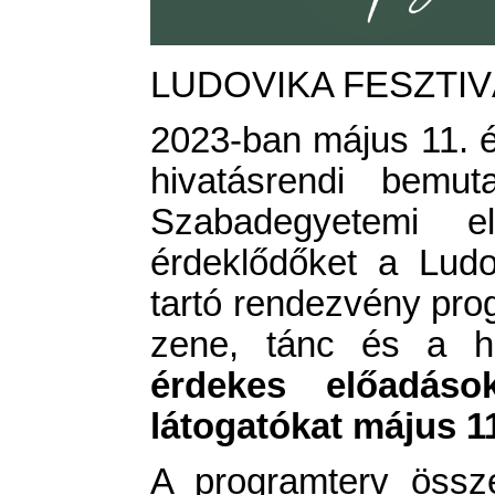
LUDOVIKA FESZTIVÁ
2023-ban május 11. és
hivatásrendi bemut
Szabadegyetemi 
érdeklődőket a Lud
tartó rendezvény pro
zene, tánc és a hi
érdekes előadások
látogatókat május 1
A programterv össze