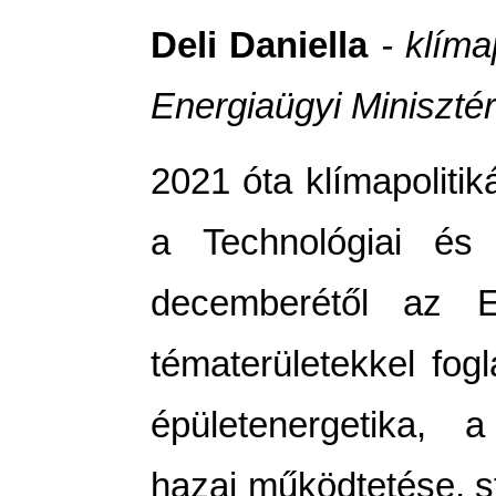
Deli Daniella
- klíma
Energiaügyi Miniszté
2021 óta klímapolitiká
a Technológiai és 
decemberétől az En
tématerületekkel fog
épületenergetika, 
hazai működtetése, s