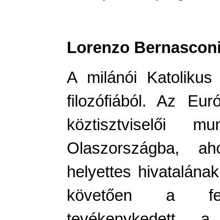
Lorenzo Bernascon
A milánói Katolikus
filozófiából. Az Eur
köztisztviselői 
Olaszországba, aho
helyettes hivatalának
követően a fejl
tevékenykedett, a