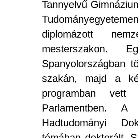
Tannyelvű Gimnázium
Tudományegyetemen 
diplomázott nem
mesterszakon. E
Spanyolországban tö
szakán, majd a kés
programban vett 
Parlamentben. A 
Hadtudományi Dokto
témában doktorált. S