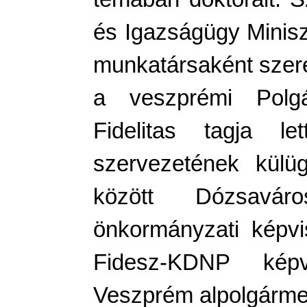
és Igazságügy Miniszt
munkatársaként szere
a veszprémi Polgá
Fidelitas tagja l
szervezetének külüg
között Dózsavár
önkormányzati képvi
Fidesz-KDNP képvi
Veszprém alpolgárme