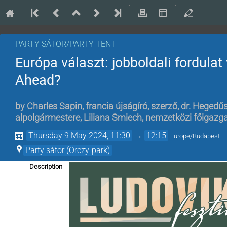
PARTY SÁTOR/PARTY TENT
Európa választ: jobboldali fordulat
Ahead?
by
Charles Sapin, francia újságíró, szerző
,
dr. Hegedűs
alpolgármestere
,
Liliana Smiech, nemzetközi főigazg
Thursday 9 May 2024, 11:30
→
12:15
Europe/Budapest
Party sátor (Orczy-park)
Description