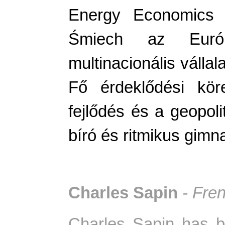
Energy Economics a
Śmiech az Euró
multinacionális vállal
Fő érdeklődési köre
fejlődés és a geopol
bíró és ritmikus gimn
Charles Sapin
- Fren
Charles Sapin has b