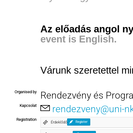
Az előadás angol ny
event is English.
Várunk szeretettel mi
Organised by
Rendezvény és Progr
Kapcsolat
rendezveny@uni-n
Registration
Érdeklődő
Register