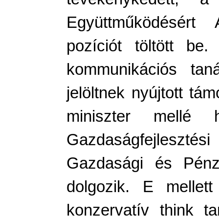
Együttműködésért A
pozíciót töltött be
kommunikációs tanác
jelöltnek nyújtott tá
miniszter mellé h
Gazdaságfejlesztés
Gazdasági és Pénzü
dolgozik. E mellet
konzervatív think t