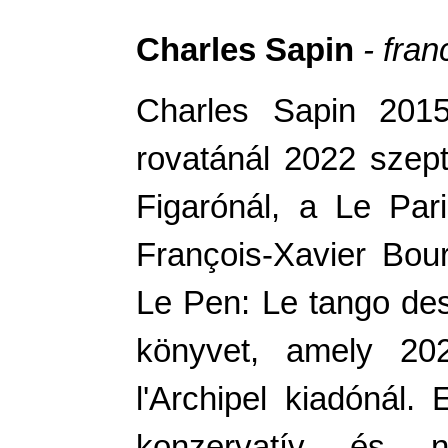
Charles Sapin
- fran
Charles Sapin 2015 
rovatánál 2022 szep
Figarónál, a Le Pari
François-Xavier Bou
Le Pen: Le tango des
könyvet, amely 20
l'Archipel kiadónál
konzervatív és na