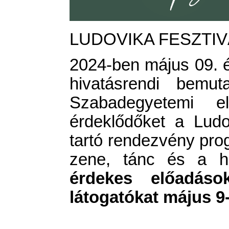
LUDOVIKA FESZTIVÁ
2024-ben május 09. és
hivatásrendi bemut
Szabadegyetemi 
érdeklődőket a Lud
tartó rendezvény pro
zene, tánc és a hi
érdekes előadások
látogatókat május 9