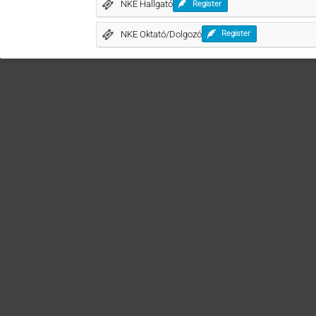
NKE Hallgató
Register
NKE Oktató/Dolgozó
Register