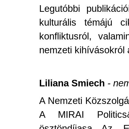
Legutóbbi publikáció
kulturális témájú c
konfliktusról, val
nemzeti kihívásokról
Liliana Smiech
- ne
A Nemzeti Közszolgál
A MIRAI Politics
ösztöndíjasa. Az „