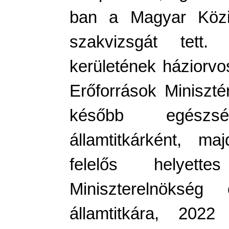
ban a Magyar Közig
szakvizsgát tett.
kerületének háziorv
Erőforrások Miniszté
később egészség
államtitkárként, ma
felelős helyette
Miniszterelnökség c
államtitkára, 202