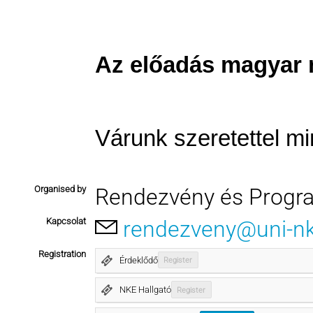
Az előadás magyar n
Várunk szeretettel mi
Organised by
Rendezvény és Progr
Kapcsolat
rendezveny@uni-n
Registration
Érdeklődő
Register
NKE Hallgató
Register