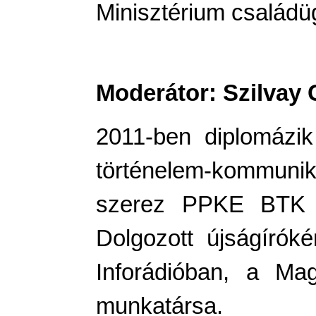
Minisztérium családüg
Moderátor: Szilvay 
2011-ben diplomázi
történelem-kommunik
szerez PPKE BTK Pol
Dolgozott újságírók
Inforádióban, a Ma
munkatársa.