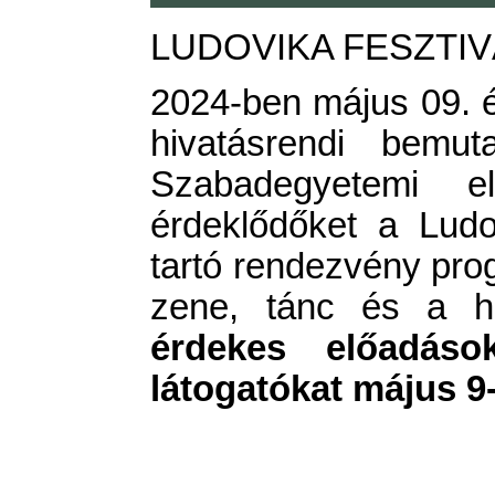
LUDOVIKA FESZTIVÁ
2024-ben május 09. és
hivatásrendi bemut
Szabadegyetemi 
érdeklődőket a Lud
tartó rendezvény pro
zene, tánc és a hi
érdekes előadások
látogatókat május 9