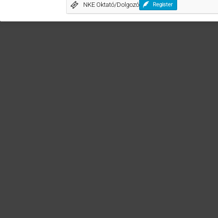
NKE Oktató/Dolgozó
Register