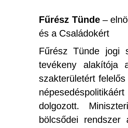
Fűrész Tünde
– elnö
és a Családokért
Fűrész Tünde jogi 
tevékeny alakítója 
szakterületért felelő
népesedéspolitikáér
dolgozott. Miniszt
bölcsődei rendszer 