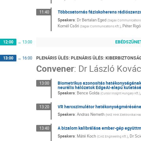
Többcsatornás fáziskoherens rádiószenzo
11:40
Speakers
:
Dr
Bertalan Eged
(
Sagax Communications 
Kornél Csőri
,
Péter Rigó
(
Sagax Communications Kft.
)
EBÉDSZÜNE
12:00
→
13:00
PLENÁRIS ÜLÉS: PLENÁRIS ÜLÉS: KIBERBIZTONSÁ
13:00
→
16:00
Convener
:
Dr
László Ková
Biometrikus azonosítás hatékonyságának 
13:00
neurális hálózatok EdgeAI-alapú kutatás
Speakers
:
Bence Golda
(
Cursor Insight Hungary Kft.
)
VR harcszimulátor hatékonyságmérésének
13:20
Speakers
:
Andras Nemeth
(
NKE HHK Elektronikai Ha
A bizalom kalibrálása ember-gép együtt
13:40
Speakers
:
Máté Koch
,
Dr
Sci
(
CAE Engineering Kft.
)