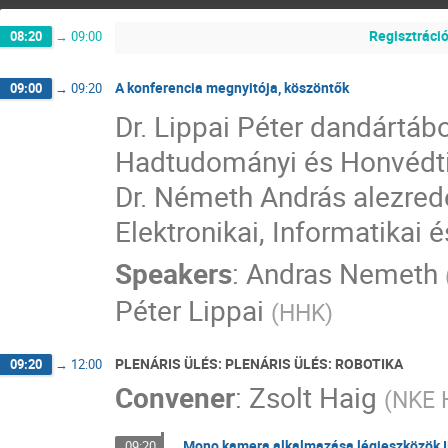
Regisztráci
08:20
→
09:00
A konferencia megnyitója, köszöntők
09:00
→
09:20
Dr. Lippai Péter dandártá
Hadtudományi és Honvédti
Dr. Németh András alezre
Elektronikai, Informatikai 
Speakers
:
Andras Nemeth
Péter Lippai
(
HHK
)
PLENÁRIS ÜLÉS: PLENÁRIS ÜLÉS: ROBOTIKA
09:20
→
12:00
Convener
:
Zsolt Haig
(
NKE H
Mono kamera alkalmazása légieszközök I
09:20