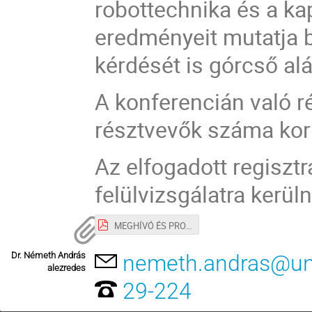
robottechnika és a ka
eredményeit mutatja 
kérdését is górcső alá
A konferencián való r
résztvevők száma kor
Az elfogadott regisztr
felülvizsgálatra kerül
MEGHÍVÓ ÉS PROGRAM
Dr. Németh András
nemeth.andras@un
alezredes
29-224