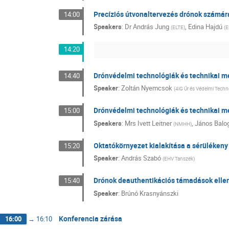
Precíziós útvonaltervezés drónok számára
14:00
Speakers
:
Dr
András Jung
,
Edina Hajdú
(
ELTE
)
(
E
14:20
Drónvédelmi technológiák és technikai m
14:40
Speaker
:
Zoltán Nyemcsok
(
4iG Űr és Védelmi Techn
Drónvédelmi technológiák és technikai 
15:00
Speakers
:
Mrs
Ivett Leitner
,
János Balo
(
NMHH
)
Oktatókörnyezet kialakítása a sérülékeny
15:20
Speaker
:
András Szabó
(
EHV Tanszék
)
Drónok deauthentikációs támadások elle
15:40
Speaker
:
Brúnó Krasnyánszki
Konferencia zárása
16:00
→
16:10