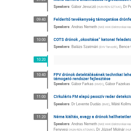
Speakers
:
Gábor Jevuczó
,
Dr
P
(
HUN-REN SZTAKI
)
Felderítő tevékenység támogatása drónfe
09:40
Speakers
:
Andras Nemeth
(
NKE HHK Elektronikai Ha
COTS drónok „okosítása” katonai felada
10:00
Speakers
:
Balázs Szatmári
,
Bence 
(
EHV Tanszék
)
10:20
FPV drónok detektálásának technikai leh
10:40
támogató rendszer fejlesztése
Speakers
:
Gábor Farkas
,
Gábor Fazekas
(
KMDI
)
Cirkuláris FM alapú passzív radar detekc
11:00
Speakers
:
Dr
Levente Dudás
,
Máté Kollm
(
BME
)
Néma kiáltás, avagy a drónok hallhatatla
11:20
Speakers
:
Andras Nemeth
(
NKE HHK Elektronikai Ha
Fenyvesi
,
Dr
József Molnár
(
HUN-REN ATOMKI
)
(
HU