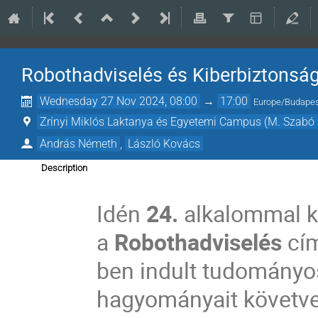
Robothadviselés és Kiberbiztonsá
Wednesday 27 Nov 2024, 08:00
→
17:00
Europe/Budape
Zrínyi Miklós Laktanya és Egyetemi Campus (M. Szabó 
András Németh
,
László Kovács
Description
Idén
24.
alkalommal k
a
Robothadviselés
cí
ben indult tudományo
hagyományait követve