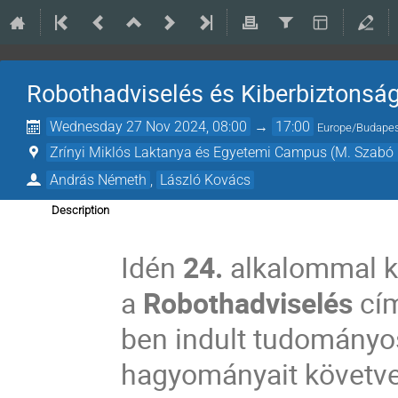
Robothadviselés és Kiberbiztonsá
Wednesday 27 Nov 2024, 08:00
→
17:00
Europe/Budape
Zrínyi Miklós Laktanya és Egyetemi Campus (M. Szabó 
András Németh
,
László Kovács
Description
Idén
24.
alkalommal k
a
Robothadviselés
cí
ben indult tudományo
hagyományait követve