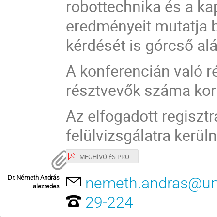
robottechnika és a ka
eredményeit mutatja 
kérdését is górcső alá
A konferencián való r
résztvevők száma kor
Az elfogadott regisztr
felülvizsgálatra kerül
MEGHÍVÓ ÉS PROGRAM
Dr. Németh András
nemeth.andras@un
alezredes
29-224