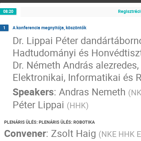
Regisztrác
08:20
A konferencia megnyitója, köszöntők
1
Dr. Lippai Péter dandártábor
Hadtudományi és Honvédtisz
Dr. Németh András alezredes
Elektronikai, Informatikai és
Speakers
:
Andras Nemeth
(
NK
Péter Lippai
(
HHK
)
PLENÁRIS ÜLÉS: PLENÁRIS ÜLÉS: ROBOTIKA
Convener
:
Zsolt Haig
(
NKE HHK El