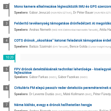
Mono kamera alkalmazása légieszközök IMU és GPS szenzora
2
Speakers
:
Gábor Jevuczó
,
Dr
Péter Bauer
(
HUN-REN SZTAKI
)
(
HUN-REN SZT
Felderítő tevékenység támogatása drónfedélzeti AI megoldá
3
Speakers
:
Andras Nemeth
,
Attila 
(
NKE HHK Elektronikai Hadviselés Tanszék
)
COTS drónok „okosítása” katonai feladatok támogatása érd
4
Speakers
:
Balázs Szatmári
,
Bence Golda
(
EHV Tanszék
)
(
Cursor Insight Hung
10:20
FPV drónok detektálásának technikai lehetősége - kisalegys
5
fejlesztése
Speakers
:
Gábor Farkas
,
Gábor Fazekas
(
KMDI
)
(
KMDI
)
Cirkuláris FM alapú passzív radar detekciós paramétereinek 
6
Speakers
:
Dr
Levente Dudás
,
Máté Kollmann
,
Péter Füredy
(
BME
)
(
BME
)
Néma kiáltás, avagy a drónok hallhatatlan hangja
7
Speakers
:
Andras Nemeth
,
Balázs 