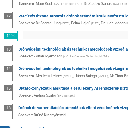
Speakers
:
Máté Koch
,
Dr
Scielzo Sandro
(
CAE Engineering Kft.
)
(
CAE Engine
Precíziós útvonaltervezés drónok számára kritikusinfrastru
12
Speakers
:
Dr
András Jung
,
Edina Hajdú
,
Dr
Judit Mógor
(
ELTE
)
(
ELTE
)
(
14:20
Drónvédelmi technológiák és technikai megoldások vizsgála
13
Speaker
:
Zoltán Nyemcsok
(
4iG Űr és Védelmi Technológiák Zrt.
)
Drónvédelmi technológiák és technikai megoldások vizsgál
14
Speakers
:
Mrs
Ivett Leitner
,
János Balogh
,
Mr
Tibor B
(
NMHH
)
(
NMHH
)
Oktatókörnyezet kialakítása a sérülékeny AI rendszerek biz
15
Speaker
:
András Szabó
(
EHV Tanszék
)
Drónok deauthentikációs támadások elleni védelmének vizs
16
Speaker
:
Brúnó Krasnyánszki