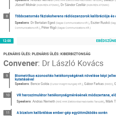
(
NKE HHK Elektronikai Hadviselés Tanszék
)
József Molnár
,
Dr
Sándor Czellár
(
HUN-REN ATOMKI
)
(
HUN-REN ATOMKI
)
Többcsatornás fáziskoherens rádiószenzorok kalibrációja és
8
Speakers
:
Dr
Bertalan Eged
,
Eszter Ruskó
(
Sagax Communications Kft.
)
(
Sag
,
Péter Rigó
Communications Kft.
)
(
Sagax Communications Kft.
)
EBÉDSZÜN
12:00
PLENÁRIS ÜLÉS: PLENÁRIS ÜLÉS: KIBERBIZTONSÁG
Convener
:
Dr
László Kovács
Biometrikus azonosítás hatékonyságának növelése képi jelle
9
kutatásával
Speakers
:
Bence Golda
,
Gábor Farkas
,
(
Cursor Insight Hungary Kft.
)
(
KMDI
)
VR harcszimulátor hatékonyságmérésének módszertana, elő
10
Speakers
:
Andras Nemeth
,
Márk 
(
NKE HHK Elektronikai Hadviselés Tanszék
)
A bizalom kalibrálása ember-gép együttműködés során
11