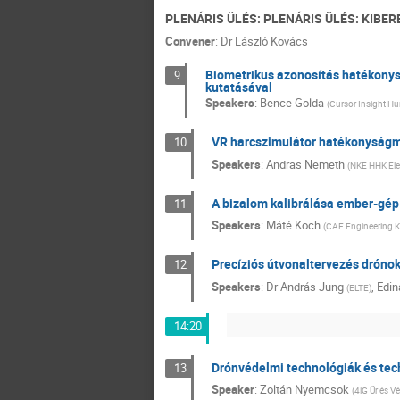
PLENÁRIS ÜLÉS: PLENÁRIS ÜLÉS: KIBE
Convener
:
Dr
László Kovács
Biometrikus azonosítás hatékonys
9
kutatásával
Speakers
:
Bence Golda
(
Cursor Insight Hu
VR harcszimulátor hatékonyságm
10
Speakers
:
Andras Nemeth
(
NKE HHK Elek
A bizalom kalibrálása ember-gé
11
Speakers
:
Máté Koch
(
CAE Engineering Kf
Precíziós útvonaltervezés drónok
12
Speakers
:
Dr
András Jung
,
Edin
(
ELTE
)
14:20
Drónvédelmi technológiák és tec
13
Speaker
:
Zoltán Nyemcsok
(
4iG Űr és V