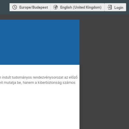
Europe/Budapest
English (United Kingdom)
Login
n indult tudományos rendezvénysorozat az előző
it mutatja be, hanem a kiberbiztonság számos