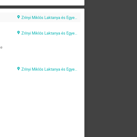
Zrínyi Miklós Laktanya és Egyetemi Campus (Díszterem előtere)
Zrínyi Miklós Laktanya és Egyetemi Campus
ke
Zrínyi Miklós Laktanya és Egyetemi Campus