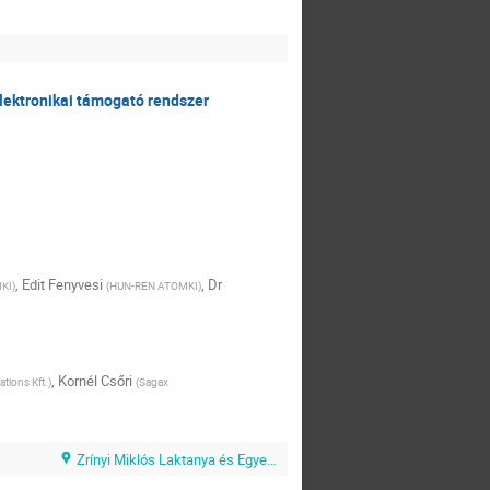
lektronikai támogató rendszer
,
Edit Fenyvesi
,
Dr
KI
)
(
HUN-REN ATOMKI
)
,
Kornél Csőri
ions Kft.
)
(
Sagax
Zrínyi Miklós Laktanya és Egyetemi Campus