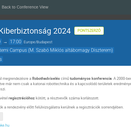
Back to Conference View
Kiberbiztonság 2024
PONTSZERZŐ
0
→
17:00
Europe/Budapest
etemi Campus (M. Szabó Miklós altábornagy Díszterem)
s
ül megrendezésre a
Robothadviselés
című
tudományos konferencia
. A 2000-be
ve már nem csak a katonai robottechnika és a kapcsolódó területek eredménye
szi.
zvétel
regisztrációhoz
kötött, a résztvevők száma korlátozott.
ók a rendezvény előtt felülvizsgálatra kerülnek a regisztrációk sorrendjében.
ke.hu