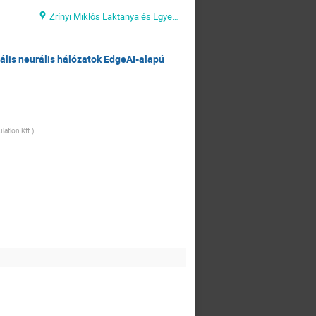
Zrínyi Miklós Laktanya és Egyetemi Campus
lis neurális hálózatok EdgeAI-alapú
ulation Kft.
)