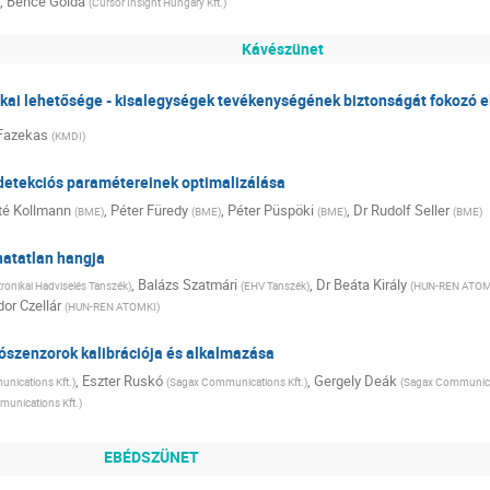
,
Bence Golda
(
Cursor Insight Hungary Kft.
)
Kávészünet
kai lehetősége - kisalegységek tevékenységének biztonságát fokozó e
Fazekas
(
KMDI
)
 detekciós paramétereinek optimalizálása
é Kollmann
,
Péter Füredy
,
Péter Püspöki
,
Dr
Rudolf Seller
(
BME
)
(
BME
)
(
BME
)
(
BME
)
hatatlan hangja
,
Balázs Szatmári
,
Dr
Beáta Király
ronikai Hadviselés Tanszék
)
(
EHV Tanszék
)
(
HUN-REN ATOM
or Czellár
(
HUN-REN ATOMKI
)
ószenzorok kalibrációja és alkalmazása
,
Eszter Ruskó
,
Gergely Deák
nications Kft.
)
(
Sagax Communications Kft.
)
(
Sagax Communicat
unications Kft.
)
EBÉDSZÜNET