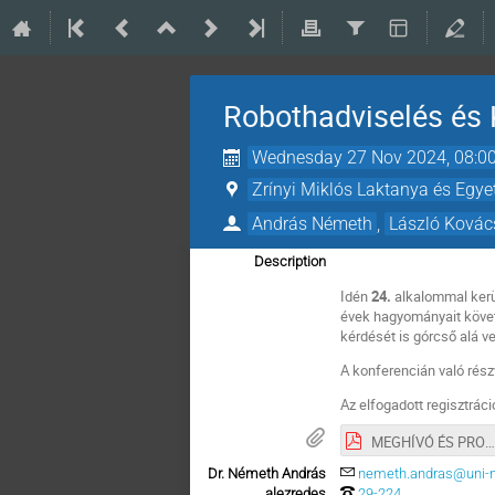
Robothadviselés és 
Wednesday 27 Nov 2024, 08:0
Zrínyi Miklós Laktanya és Egy
András Németh
,
László Kovác
Description
Idén
24.
alkalommal ker
évek hagyományait követ
kérdését is górcső alá ve
A konferencián való rés
Az elfogadott regisztráci
MEGHÍVÓ ÉS PROGRAM
Dr. Németh András
nemeth.andras@uni-n
alezredes
29-224