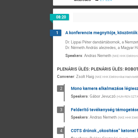
08:20
A konferencia megnyitója, köszöntők
1
Dr. Lippai Péter dandártábornok, a Nemz
Dr. Németh András alezredes, a Magyar Ha
Speakers
:
Andras Nemeth
(
NKE HHK Elektroni
PLENÁRIS ÜLÉS: PLENÁRIS ÜLÉS: ROBO
Convener
:
Zsolt Haig
(
NKE HHK Elektronikai Hadvisel
Mono kamera alkalmazása légiesz
2
Speakers
:
Gábor Jevuczó
(
HUN-REN SZTA
Felderítő tevékenység támogatása
3
Speakers
:
Andras Nemeth
(
NKE HHK Elekt
COTS drónok „okosítása” katonai
4