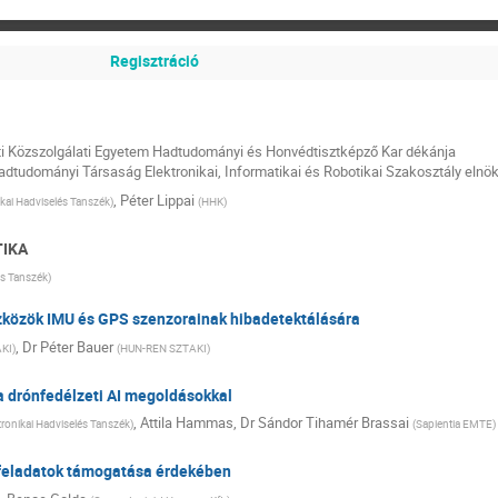
Regisztráció
eti Közszolgálati Egyetem Hadtudományi és Honvédtisztképző Kar dékánja
dtudományi Társaság Elektronikai, Informatikai és Robotikai Szakosztály elnö
,
Péter Lippai
kai Hadviselés Tanszék
)
(
HHK
)
TIKA
és Tanszék
)
közök IMU és GPS szenzorainak hibadetektálására
,
Dr
Péter Bauer
KI
)
(
HUN-REN SZTAKI
)
 drónfedélzeti AI megoldásokkal
,
Attila Hammas
,
Dr
Sándor Tihamér Brassai
ronikai Hadviselés Tanszék
)
(
Sapientia EMTE
)
 feladatok támogatása érdekében