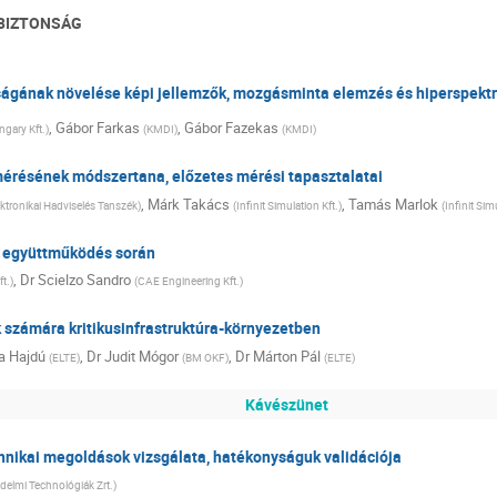
RBIZTONSÁG
ágának növelése képi jellemzők, mozgásminta elemzés és hiperspektrá
,
Gábor Farkas
,
Gábor Fazekas
ngary Kft.
)
(
KMDI
)
(
KMDI
)
érésének módszertana, előzetes mérési tapasztalatai
,
Márk Takács
,
Tamás Marlok
tronikai Hadviselés Tanszék
)
(
Infinit Simulation Kft.
)
(
Infinit Sim
p együttműködés során
,
Dr
Scielzo Sandro
t.
)
(
CAE Engineering Kft.
)
 számára kritikusinfrastruktúra-környezetben
a Hajdú
,
Dr
Judit Mógor
,
Dr
Márton Pál
(
ELTE
)
(
BM OKF
)
(
ELTE
)
Kávészünet
hnikai megoldások vizsgálata, hatékonyságuk validációja
édelmi Technológiák Zrt.
)