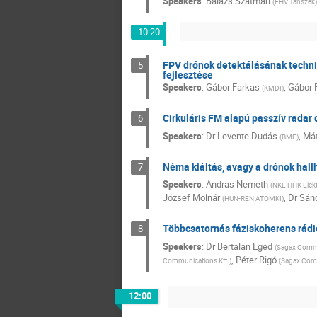
Speakers
:
Balázs Szatmári
(
EHV Tanszék
)
10:20
FPV drónok detektálásának techni
5
fejlesztése
Speakers
:
Gábor Farkas
,
Gábor 
(
KMDI
)
Cirkuláris FM alapú passzív radar
6
Speakers
:
Dr
Levente Dudás
,
Mát
(
BME
)
Néma kiáltás, avagy a drónok hall
7
Speakers
:
Andras Nemeth
(
NKE HHK Elekt
József Molnár
,
Dr
Sánd
(
HUN-REN ATOMKI
)
Többcsatornás fáziskoherens rádi
8
Speakers
:
Dr
Bertalan Eged
(
Sagax Commu
,
Péter Rigó
Communications Kft.
)
(
Sagax Comm
12:00