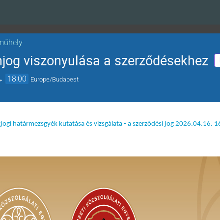
műhely
jog viszonyulása a szerződésekhez
→
18:00
Europe/Budapest
i határmezsgyék kutatása és vizsgálata - a szerződési jog 2026.04.16. 16 