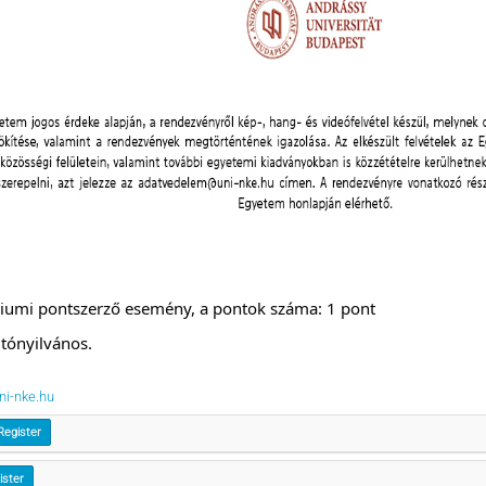
giumi pontszerző esemény, a pontok száma: 1 pont
tónyilvános.
ni-nke.hu
Register
ister