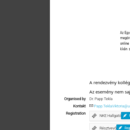
A rendezvény kollé
Az esemény nem saj
Organised by
Dr. Papp Tekla
Kontakt
Papp.TeklaViktoria@u
Registration
NKE Hallgató
Résztvevő
Reg