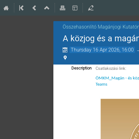
Összehasonlító Magánjogi Kutató
A közjog és a magán
Thursday 16 Apr 2026, 16:00
Csatlakozási link:
Description
ÖMKM_Magán - és közjog
Teams