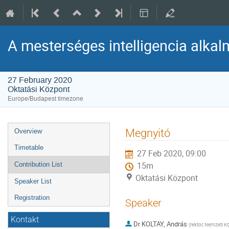
A mesterséges intelligencia alka
27 February 2020
Oktatási Központ
Europe/Budapest timezone
Event
Megnyitó
Overview
menu
Timetable
27 Feb 2020, 09:00
Contribution List
15m
Oktatási Központ
Speaker List
Registration
Speaker
Kontakt
Dr
KOLTAY, András
(
rektor, Nemzeti 